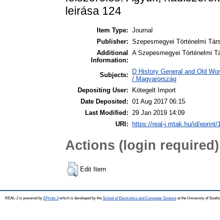
leirása 124
Item Type:
Journal
Publisher:
Szepesmegyei Történelmi Társ
Additional
A Szepesmegyei Történelmi Tár
Information:
D History General and Old Wo
Subjects:
/ Magyarország
Depositing User:
Kötegelt Import
Date Deposited:
01 Aug 2017 06:15
Last Modified:
29 Jan 2019 14:09
URI:
https://real-j.mtak.hu/id/eprint
Actions (login required)
Edit Item
REAL-J is powered by
EPrints 3
which is developed by the
School of Electronics and Computer Science
at the University of Sout