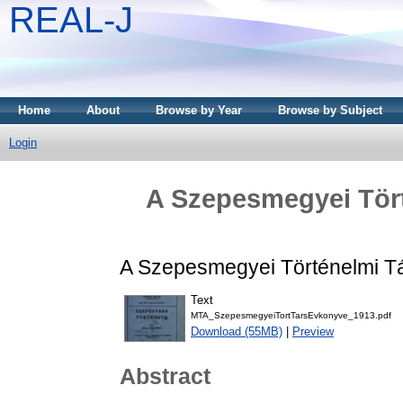
REAL-J
Home
About
Browse by Year
Browse by Subject
Login
A Szepesmegyei Tört
A Szepesmegyei Történelmi Tá
Text
MTA_SzepesmegyeiTortTarsEvkonyve_1913.pdf
Download (55MB)
|
Preview
Abstract