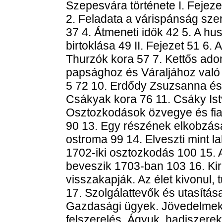
Szepesvára története I. Fejeze
2. Feladata a várispánság sze
37 4. Átmeneti idők 42 5. A hu
birtoklása 49 II. Fejezet 51 6. 
Thurzók kora 57 7. Kettős ado
papsághoz és Váraljához való 
5 72 10. Erdődy Zsuzsanna és 
Csákyak kora 76 11. Csáky Ist
Osztozkodások özvegye és fiai
90 13. Egy részének elkobzása
ostroma 99 14. Elveszti mint l
1702-iki osztozkodás 100 15. 
beveszik 1703-ban 103 16. Kirá
visszakapják. Az élet kivonul, 
17. Szolgálattevők és utasítása
Gazdasági ügyek. Jövedelmek 
felszerelés. Ágyuk, hadiszerek