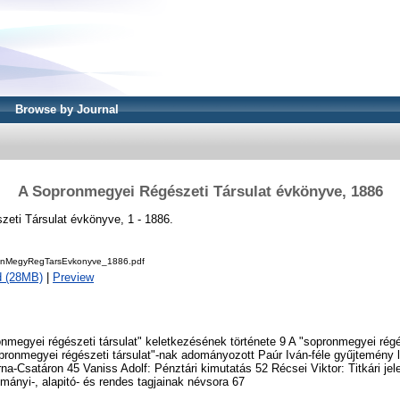
Browse by Journal
A Sopronmegyei Régészeti Társulat évkönyve, 1886
eti Társulat évkönyve, 1 - 1886.
nMegyRegTarsEvkonyve_1886.pdf
d (28MB)
|
Preview
onmegyei régészeti társulat" keletkezésének története 9 A "sopronmegyei régés
pronmegyei régészeti társulat"-nak adományozott Paúr Iván-féle gyűjtemény l
a-Csatáron 45 Vaniss Adolf: Pénztári kimutatás 52 Récsei Viktor: Titkári jele
tmányi-, alapitó- és rendes tagjainak névsora 67