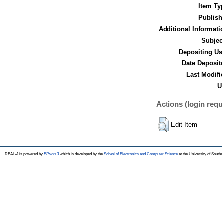
Item Ty
Publish
Additional Informati
Subjec
Depositing Us
Date Deposit
Last Modifi
U
Actions (login requ
Edit Item
REAL-J is powered by
EPrints 3
which is developed by the
School of Electronics and Computer Science
at the University of Sout