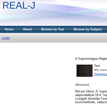
REAL-J
Home
About
Browse by Year
Browse by Subject
Login
A Sopronmegyei Régész
Text
MTA_Sopro
Downloa
Abstract
Récsei Viktor: A "sopr
alapszabályai 19 A "so
Lovagok temetője Csorn
tisztviselőinek, válasz