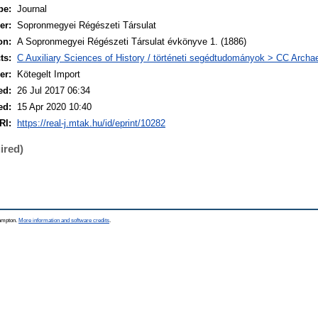
pe:
Journal
er:
Sopronmegyei Régészeti Társulat
on:
A Sopronmegyei Régészeti Társulat évkönyve 1. (1886)
ts:
C Auxiliary Sciences of History / történeti segédtudományok > CC Archa
er:
Kötegelt Import
ed:
26 Jul 2017 06:34
ed:
15 Apr 2020 10:40
RI:
https://real-j.mtak.hu/id/eprint/10282
ired)
hampton.
More information and software credits
.