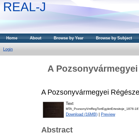
REAL-J
Home
About
Browse by Year
Browse by Subject
Login
A Pozsonyvármegyei R
A Pozsonyvármegyei Régészeti 
Text
MTA_PozsonyVmRegTortEgyletErtesitoje_1876-18
Download (16MB)
|
Preview
Abstract