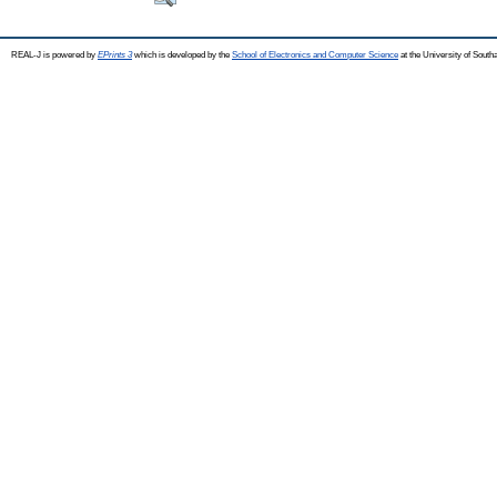
REAL-J is powered by
EPrints 3
which is developed by the
School of Electronics and Computer Science
at the University of Sout