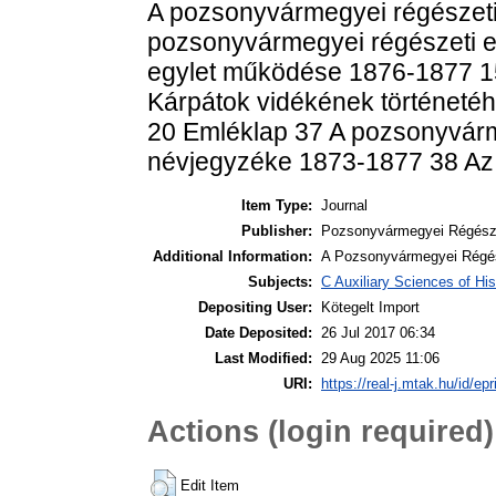
A pozsonyvármegyei régészeti 
pozsonyvármegyei régészeti egy
egylet működése 1876-1877 1
Kárpátok vidékének történetéh
20 Emléklap 37 A pozsonyvárme
névjegyzéke 1873-1877 38 Az
Item Type:
Journal
Publisher:
Pozsonyvármegyei Régésze
Additional Information:
A Pozsonyvármegyei Régész
Subjects:
C Auxiliary Sciences of Hi
Depositing User:
Kötegelt Import
Date Deposited:
26 Jul 2017 06:34
Last Modified:
29 Aug 2025 11:06
URI:
https://real-j.mtak.hu/id/ep
Actions (login required)
Edit Item