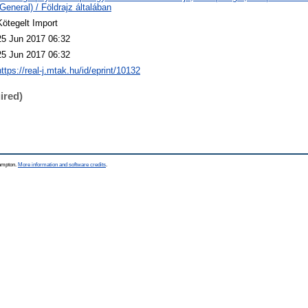
(General) / Földrajz általában
Kötegelt Import
25 Jun 2017 06:32
25 Jun 2017 06:32
https://real-j.mtak.hu/id/eprint/10132
ired)
hampton.
More information and software credits
.