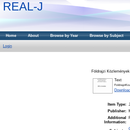
REAL-J
Home
About
Browse by Year
Browse by Subject
Login
Földrajzi Közlemények
Text
FoldrajziK
Downloa
Item Type:
Publisher:
Additional
Information: