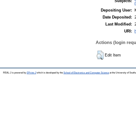
Subjects:
Depositing User:
Date Deposited:
Last Modified:
URI:
Actions (login requ
Edit Item
REAL-J is powered by
EPrints 3
which is developed by the
School of Electronics and Computer Science
at the University of Sout