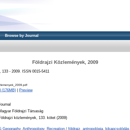
Browse by Journal
Földrajzi Közlemények, 2009
, 133 - 2009. ISSN 0015-5411
ozlemenyek_2009.pdf
d (176MB)
|
Preview
Journal
Magyar Földrajzi Társaság
Földrajzi közlemények, 133. kötet (2009)
G Geography. Anthropology. Recreation / földrajz, antropológia, kikapcsolód