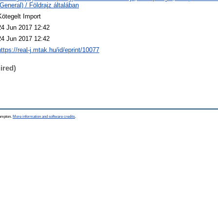
(General) / Földrajz általában
Kötegelt Import
24 Jun 2017 12:42
24 Jun 2017 12:42
https://real-j.mtak.hu/id/eprint/10077
ired)
hampton.
More information and software credits
.