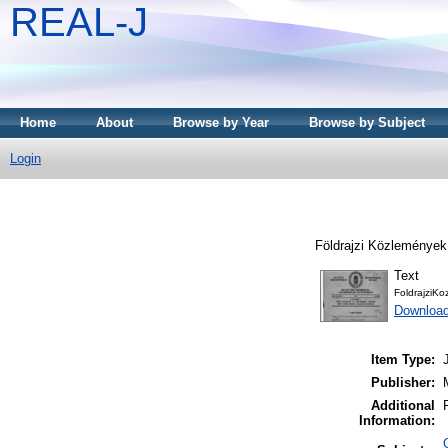
REAL-J
Home
About
Browse by Year
Browse by Subject
Login
Földrajzi Közlemények,
Text
FoldrajziK
Downloa
Item Type:
Publisher:
Additional
Information: