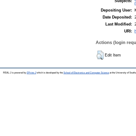
Subjects:
Depositing User:
Date Deposited:
Last Modified:
URI:
Actions (login requ
Edit Item
REAL-J is powered by
EPrints 3
which is developed by the
School of Electronics and Computer Science
at the University of Sout