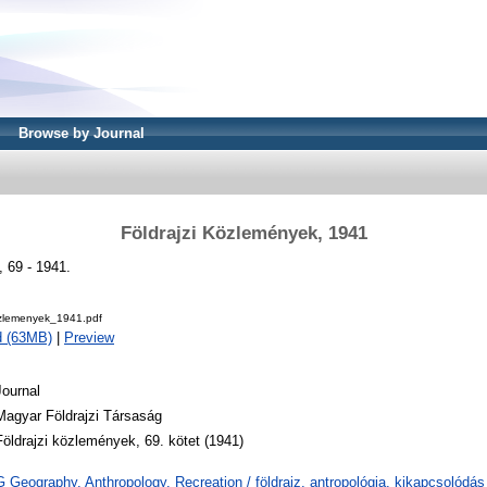
Browse by Journal
Földrajzi Közlemények, 1941
 69 - 1941.
ozlemenyek_1941.pdf
d (63MB)
|
Preview
Journal
Magyar Földrajzi Társaság
Földrajzi közlemények, 69. kötet (1941)
G Geography. Anthropology. Recreation / földrajz, antropológia, kikapcsolód