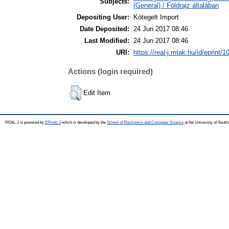
Subjects:
(General) / Földrajz általában
Depositing User:
Kötegelt Import
Date Deposited:
24 Jun 2017 08:46
Last Modified:
24 Jun 2017 08:46
URI:
https://real-j.mtak.hu/id/eprint/1
Actions (login required)
Edit Item
REAL-J is powered by
EPrints 3
which is developed by the
School of Electronics and Computer Science
at the University of Sout