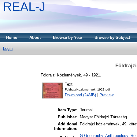
REAL-J
Home
About
Browse by Year
Browse by Subject
Login
Földrajz
Földrajzi Közlemények, 49 - 1921.
Text
FoldrajziKozlemenyek_1921.pdf
Download (24MB)
|
Preview
Item Type:
Journal
Publisher:
Magyar Földrajzi Társaság
Additional
Földrajzi közlemények, 49. köte
Information:
G Geography. Anthropology. Recr