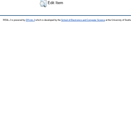
Edit Item
REAL-J is powered by
EPrints 3
which is developed by the
School of Electronics and Computer Science
at the University of Sout