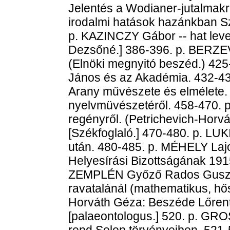
Jelentés a Wodianer-jutalmakr
irodalmi hatások hazánkban Sz
p. KAZINCZY Gábor -- hat leve
Dezsőné.] 386-396. p. BERZEV
(Elnöki megnyitó beszéd.) 42
János és az Akadémia. 432-4
Arany művészete és elmélete.
nyelvmüvészetéről. 458-470. p
regényről. (Petrichevich-Horvá
[Székfoglaló.] 470-480. p. LU
után. 480-485. p. MÉHELY La
Helyesírási Bizottságának 1915
ZEMPLÉN Győző Rados Gusztá
ravatalánál (mathematikus, hő
Horváth Géza: Beszéde Lőrenth
[palaeontologus.] 520. p. GR
rend Solon törvényeiben. 52