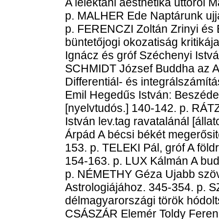
A lélektani aesthetika úttörői 
p. MALHER Ede Naptárunk ujjá
p. FERENCZI Zoltán Zrinyi és 
büntetőjogi okozatiság kritik
Ignácz és gróf Széchenyi Istvá
SCHMIDT József Buddha az A
Differentiál- és integrálszá
Emil Hegedűs István: Beszéde
[nyelvtudós.] 140-142. p. RÁT
István lev.tag ravatalánál [ál
Árpád A bécsi békét megerősitő
153. p. TELEKI Pál, gróf A földr
154-163. p. LUX Kálmán A buda
p. NÉMETHY Géza Ujabb szöve
Astrologiájához. 345-354. p.
délmagyarországi török hódolts
CSÁSZÁR Elemér Toldy Ferencz