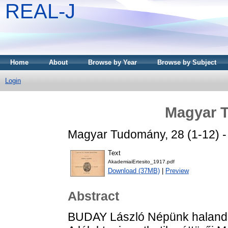
REAL-J
Home
About
Browse by Year
Browse by Subject
Login
Magyar 
Magyar Tudomány, 28 (1-12) - 
Text
AkademiaiErtesito_1917.pdf
Download (37MB)
|
Preview
Abstract
BUDAY László Népünk halandós